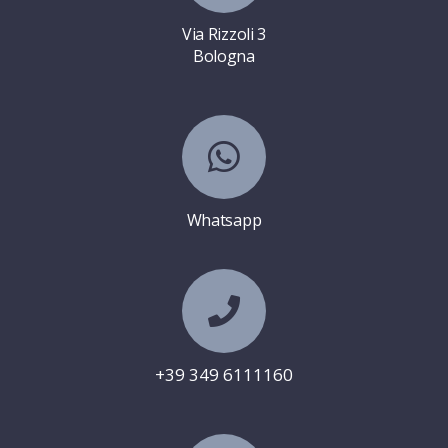
Via Rizzoli 3
Bologna

Whatsapp

+39 349 6111160