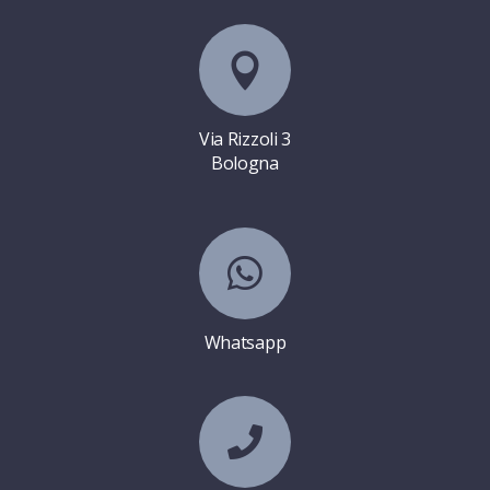

Via Rizzoli 3
Bologna

Whatsapp
